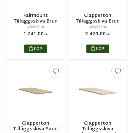
Fairmount
Clapperton
Tilläggsskiva Brun
Tilläggsskiva Brun
45x95cm
45x95cm
1 741,00
2 420,00
KR
KR
KÖP
KÖP
Lägg till i favoriter
Lägg ti
Clapperton
Clapperton
Tilläggsskiva Sand
Tilläggsskiva