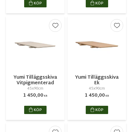
KÖP
KÖP
Lägg till i favoriter
Lägg ti
Yumi Tilläggsskiva
Yumi Tilläggsskiva
Vitpigmenterad
Ek
45x90cm
45x90cm
1 450,00
1 450,00
KR
KR
KÖP
KÖP