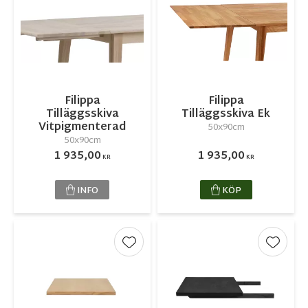
Filippa
Filippa
Tilläggsskiva
Tilläggsskiva Ek
Vitpigmenterad
50x90cm
50x90cm
1 935,00
1 935,00
KR
KR
INFO
KÖP
Lägg till i favoriter
Lägg ti