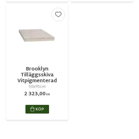
Lägg till i favoriter
Brooklyn
Tilläggsskiva
Vitpigmenterad
50x95cm
2 323,00
KR
KÖP