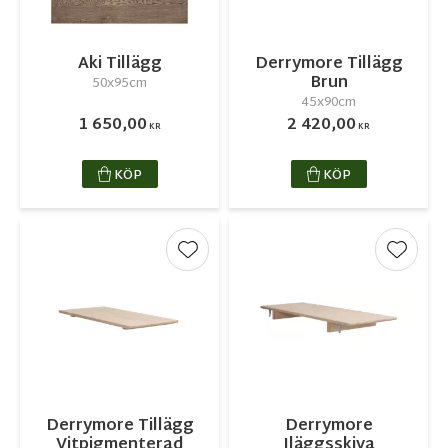
Aki Tillägg
Derrymore Tillägg
Brun
50x95cm
45x90cm
1 650,00
2 420,00
KR
KR
KÖP
KÖP
Lägg till i favoriter
Lägg ti
Derrymore Tillägg
Derrymore
Vitpigmenterad
Iläggsskiva