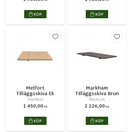
KR
KR
KÖP
KÖP
Lägg till i favoriter
Lägg ti
Melfort
Markham
Tilläggsskiva Ek
Tilläggsskiva Brun
50x90cm
90x45cm
1 450,00
2 226,00
KR
KR
KÖP
KÖP