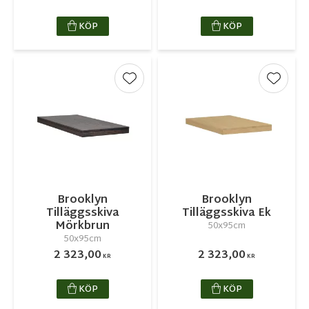
KÖP
KÖP
Lägg till i favoriter
Lägg ti
Brooklyn
Brooklyn
Tilläggsskiva
Tilläggsskiva Ek
Mörkbrun
50x95cm
50x95cm
2 323,00
2 323,00
KR
KR
KÖP
KÖP