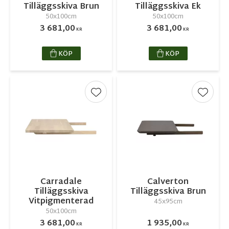
Tilläggsskiva Brun
Tilläggsskiva Ek
50x100cm
50x100cm
3 681,00
3 681,00
KR
KR
KÖP
KÖP
Lägg till i favoriter
Lägg ti
Carradale
Calverton
Tilläggsskiva
Tilläggsskiva Brun
Vitpigmenterad
45x95cm
50x100cm
3 681,00
1 935,00
KR
KR