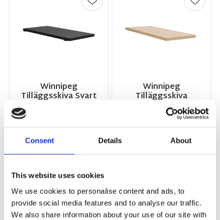
Lägg till i favoriter
Lägg ti
Winnipeg
Winnipeg
Tilläggsskiva Svart
Tilläggsskiva
Vitpigmenterad
50x100cm
50x100cm
1 741,00
1 741,00
KR
KR
Consent
Details
About
KÖP
KÖP
This website uses cookies
Lägg till i favoriter
Lägg ti
We use cookies to personalise content and ads, to
provide social media features and to analyse our traffic.
We also share information about your use of our site with