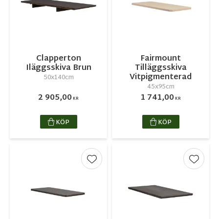
Clapperton
Fairmount
Iläggsskiva Brun
Tilläggsskiva
Vitpigmenterad
50x140cm
45x95cm
2 905,00
1 741,00
KR
KR
KÖP
KÖP
Lägg till i favoriter
Lägg ti