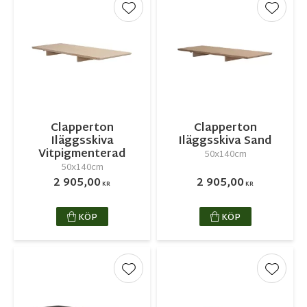
Lägg till i favoriter
Lägg ti
Clapperton
Clapperton
Iläggsskiva
Iläggsskiva Sand
Vitpigmenterad
50x140cm
50x140cm
2 905,00
2 905,00
KR
KR
KÖP
KÖP
Lägg till i favoriter
Lägg ti