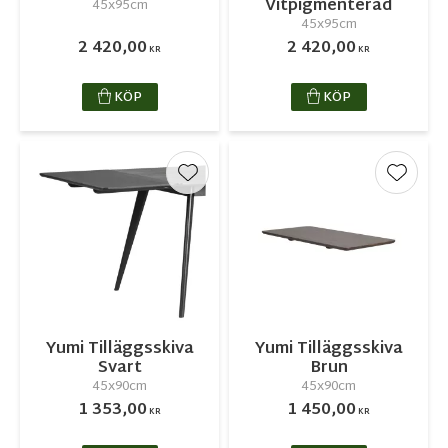
Vitpigmenterad
45x95cm
45x95cm
2 420,00
2 420,00
KR
KR
KÖP
KÖP
Lägg till i favoriter
Lägg ti
Yumi Tilläggsskiva
Yumi Tilläggsskiva
Svart
Brun
45x90cm
45x90cm
1 353,00
1 450,00
KR
KR