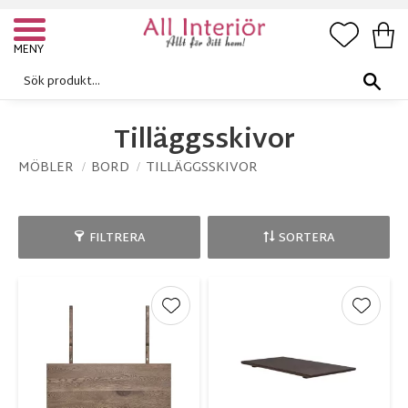
FAVORI
KUN
Meny
Tilläggsskivor
MÖBLER
BORD
TILLÄGGSSKIVOR
FILTRERA
SORTERA
Lägg till i favoriter
Lägg ti