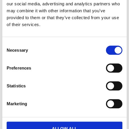
our social media, advertising and analytics partners who
may combine it with other information that you’ve
provided to them or that they’ve collected from your use
of their services.
Westville
Tyler Tilläggsskiva
Tilläggsskiva Brun
Brun
45x95cm
50x90cm
Consent
1 935,00
1 935,00
Necessary
KR
KR
Selection
KÖP
KÖP
Preferences
Statistics
Lägg till i favoriter
Lägg ti
Marketing
ALLOW ALL