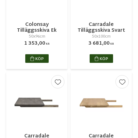
Colonsay
Carradale
Tilläggsskiva Ek
Tilläggsskiva Svart
50x96cm
50x100cm
1 353,00
3 681,00
KR
KR
KÖP
KÖP
Lägg till i favoriter
Lägg ti
Carradale
Carradale