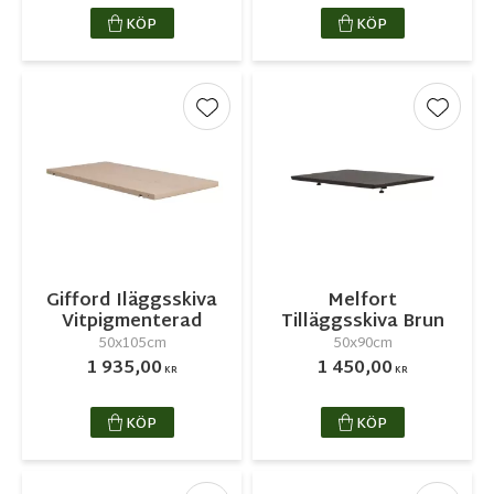
KÖP
KÖP
Lägg till i favoriter
Lägg ti
Gifford Iläggsskiva
Melfort
Vitpigmenterad
Tilläggsskiva Brun
50x105cm
50x90cm
1 935,00
1 450,00
KR
KR
KÖP
KÖP