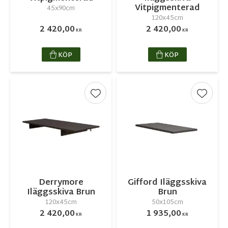
Vitpigmenterad
45x90cm
120x45cm
2 420,00
2 420,00
KR
KR
KÖP
KÖP
Lägg till i favoriter
Lägg ti
Derrymore
Gifford Iläggsskiva
Iläggsskiva Brun
Brun
120x45cm
50x105cm
2 420,00
1 935,00
KR
KR