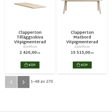
Clapperton
Clapperton
Tilläggsskiva
Matbord
Vitpigmenterad
Vitpigmenterad
45x95cm
220x95cm
2 420,00
15 515,00
KR
KR
KÖP
KÖP
1–
48
av
270