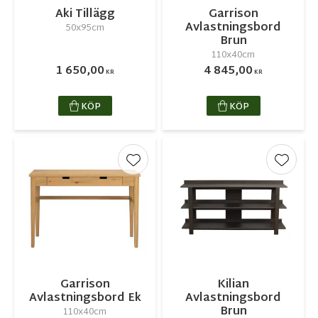
Aki Tillägg
Garrison
Avlastningsbord
50x95cm
Brun
110x40cm
1 650,00
4 845,00
KR
KR
KÖP
KÖP
Lägg till i favoriter
Lägg ti
Garrison
Kilian
Avlastningsbord Ek
Avlastningsbord
Brun
110x40cm