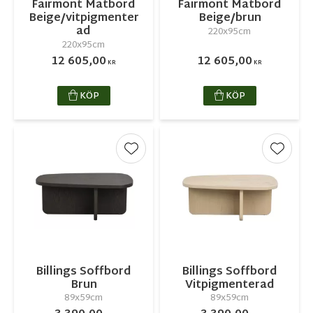
Fairmont Matbord
Fairmont Matbord
Beige/vitpigmenter
Beige/brun
ad
220x95cm
220x95cm
12 605,00
12 605,00
KR
KR
KÖP
KÖP
Lägg till i favoriter
Lägg ti
Billings Soffbord
Billings Soffbord
Brun
Vitpigmenterad
89x59cm
89x59cm