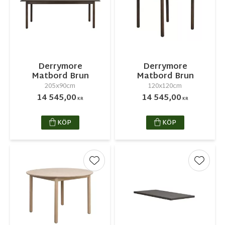
Derrymore
Derrymore
Matbord Brun
Matbord Brun
205x90cm
120x120cm
14 545,00
14 545,00
KR
KR
KÖP
KÖP
Lägg till i favoriter
Lägg ti