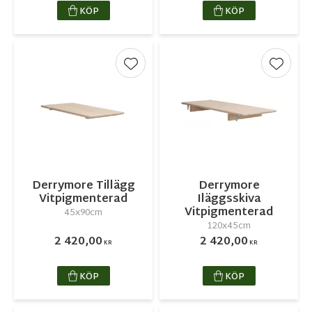
KÖP
KÖP
Lägg till i favoriter
Lägg ti
Derrymore Tillägg
Derrymore
Vitpigmenterad
Iläggsskiva
Vitpigmenterad
45x90cm
120x45cm
2 420,00
2 420,00
KR
KR
KÖP
KÖP