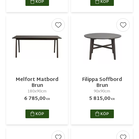
KÖP
KÖP
Lägg till i favoriter
Lägg ti
Melfort Matbord
Filippa Soffbord
Brun
Brun
180x90cm
90x90cm
6 785,00
5 815,00
KR
KR
KÖP
KÖP