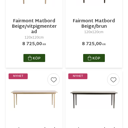
Fairmont Matbord
Fairmont Matbord
Beige/vitpigmenter
Beige/brun
ad
120x120cm
120x120cm
8 725,00
8 725,00
KR
KR
KÖP
KÖP
NYHET
NYHET
Lägg till i favoriter
Lägg ti