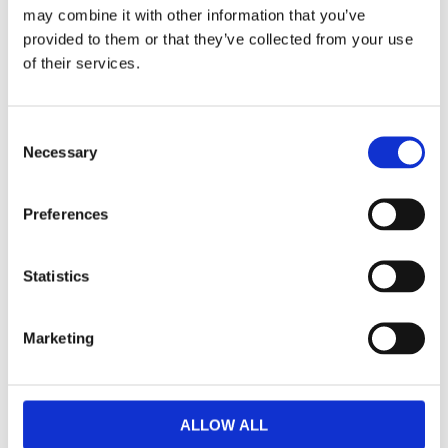
may combine it with other information that you’ve
provided to them or that they’ve collected from your use
of their services.
Clapperton
Clapperton
Iläggsskiva Sand
Iläggsskiva Brun
Consent
50x140cm
50x140cm
Necessary
Selection
2 905,00
2 905,00
KR
KR
KÖP
KÖP
Preferences
Statistics
NYHET
NYHET
Lägg till i favoriter
Lägg ti
Marketing
ALLOW ALL