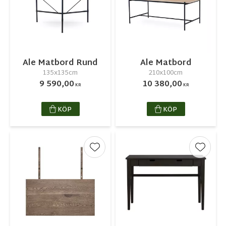
Ale Matbord Rund
Ale Matbord
135x135cm
210x100cm
9 590,00
10 380,00
KR
KR
KÖP
KÖP
Lägg till i favoriter
Lägg ti