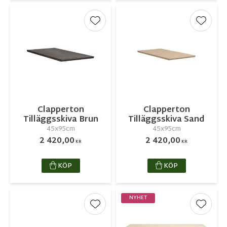
Lägg till i favoriter
Lägg ti
Clapperton
Clapperton
Tilläggsskiva Brun
Tilläggsskiva Sand
45x95cm
45x95cm
2 420,00
2 420,00
KR
KR
KÖP
KÖP
NYHET
Lägg till i favoriter
Lägg ti