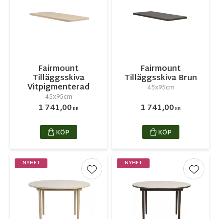
Fairmount
Fairmount
Tilläggsskiva
Tilläggsskiva Brun
Vitpigmenterad
45x95cm
45x95cm
1 741,00
1 741,00
KR
KR
KÖP
KÖP
NYHET
NYHET
Lägg till i favoriter
Lägg ti