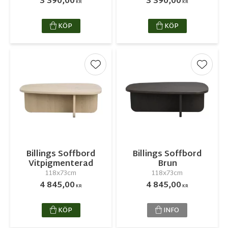
3 390,00
3 390,00
KR
KR
KÖP
KÖP
Lägg till i favoriter
Lägg ti
Billings Soffbord
Billings Soffbord
Vitpigmenterad
Brun
118x73cm
118x73cm
4 845,00
4 845,00
KR
KR
KÖP
INFO