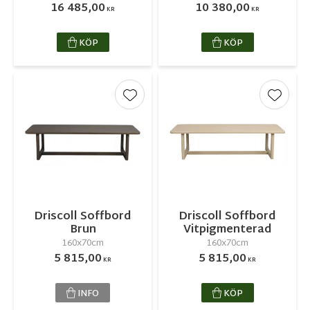
16 485,00
10 380,00
KR
KR
KÖP
KÖP
Lägg till i favoriter
Lägg ti
Driscoll Soffbord
Driscoll Soffbord
Brun
Vitpigmenterad
160x70cm
160x70cm
5 815,00
5 815,00
KR
KR
INFO
KÖP