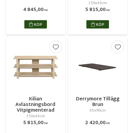
150x43cm
4 845,00
5 815,00
KR
KR
KÖP
KÖP
Lägg till i favoriter
Lägg ti
Kilian
Derrymore Tillägg
Avlastningsbord
Brun
Vitpigmenterad
45x90cm
150x43cm
5 815,00
2 420,00
KR
KR