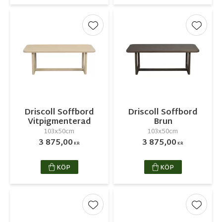
Lägg till i favoriter
Lägg ti
Driscoll Soffbord
Driscoll Soffbord
Vitpigmenterad
Brun
103x50cm
103x50cm
3 875,00
3 875,00
KR
KR
KÖP
KÖP
Lägg till i favoriter
Lägg ti