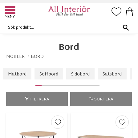
FAVORI
KUN
Meny
Bord
MÖBLER
BORD
Matbord
Soffbord
Sidobord
Satsbord
A
FILTRERA
SORTERA
Lägg till i favoriter
Lägg ti