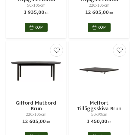
Vitpigmenterad
Vitpigmenterad
50x105cm
220x105cm
1 935,00
12 605,00
KR
KR
KÖP
KÖP
Lägg till i favoriter
Lägg ti
Gifford Matbord
Melfort
Brun
Tilläggsskiva Brun
220x105cm
50x90cm
12 605,00
1 450,00
KR
KR