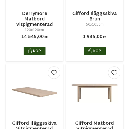
Derrymore
Gifford Iläggsskiva
Matbord
Brun
Vitpigmenterad
50x105cm
120x120cm
14 545,00
1 935,00
KR
KR
KÖP
KÖP
Lägg till i favoriter
Lägg ti
Gifford Iläggsskiva
Gifford Matbord