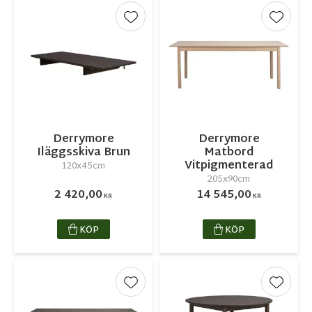
Lägg till i favoriter
Lägg ti
Derrymore
Derrymore
Iläggsskiva Brun
Matbord
Vitpigmenterad
120x45cm
205x90cm
2 420,00
14 545,00
KR
KR
KÖP
KÖP
Lägg till i favoriter
Lägg ti