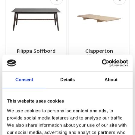
Lägg till i favoriter
Lägg ti
Filippa Soffbord
Clapperton
Brun
Iläggsskiva
Vitpigmenterad
130x70cm
50x140cm
5 815,00
2 905,00
KR
KR
Consent
Details
About
KÖP
KÖP
This website uses cookies
We use cookies to personalise content and ads, to
Lägg till i favoriter
Lägg ti
provide social media features and to analyse our traffic.
We also share information about your use of our site with
our social media, advertising and analytics partners who