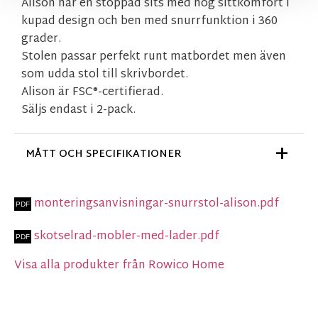
Alison har en stoppad sits med hög sittkomfort i
kupad design och ben med snurrfunktion i 360
grader.
Stolen passar perfekt runt matbordet men även
som udda stol till skrivbordet.
Alison är FSC®-certifierad.
Säljs endast i 2-pack.
MÅTT OCH SPECIFIKATIONER
monteringsanvisningar-snurrstol-alison.pdf
skotselrad-mobler-med-lader.pdf
Visa alla produkter från Rowico Home