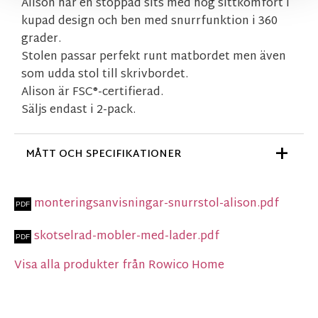
Alison har en stoppad sits med hög sittkomfort i
kupad design och ben med snurrfunktion i 360
grader.
Stolen passar perfekt runt matbordet men även
som udda stol till skrivbordet.
Alison är FSC®-certifierad.
Säljs endast i 2-pack.
MÅTT OCH SPECIFIKATIONER
monteringsanvisningar-snurrstol-alison.pdf
skotselrad-mobler-med-lader.pdf
Visa alla produkter från Rowico Home