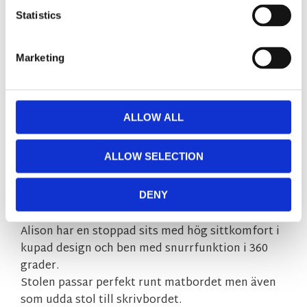
Statistics
Fri hemleverans över 995kr
Snabba leveranser
Enkel betalning med Klarna
Marketing
ALLOW ALL
BESKRIVNING
ALLOW SELECTION
Populära Alison stol med träunderrede och
snurrfunktion.
Här syns den i ett tåligt mörkgrått microfibertyg
DENY
och med ben i lackad ek.
Alison har en stoppad sits med hög sittkomfort i
kupad design och ben med snurrfunktion i 360
grader.
Stolen passar perfekt runt matbordet men även
som udda stol till skrivbordet.