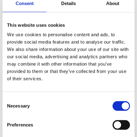
Consent
Details
About
This website uses cookies
We use cookies to personalise content and ads, to
provide social media features and to analyse our traffic.
We also share information about your use of our site with
our social media, advertising and analytics partners who
may combine it with other information that you’ve
provided to them or that they’ve collected from your use
of their services.
Consent
Välj antal
Necessary
Lägg ti
Selection
KÖP
Preferences
I lager 2-10 dagars leveranstid
Lagerstatus
Artikelnr
118070
Tillverkare
Rowico Home