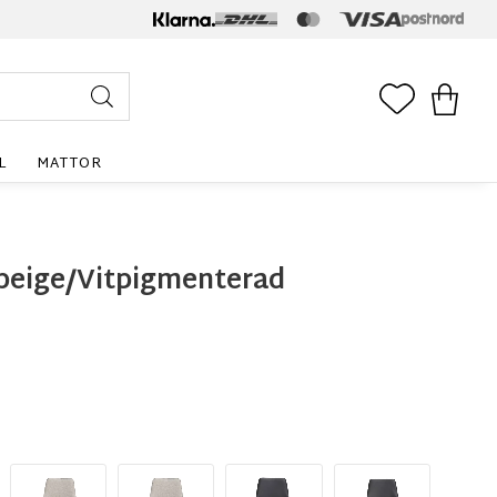
FAVORITE
KUNDV
L
MATTOR
sbeige/Vitpigmenterad