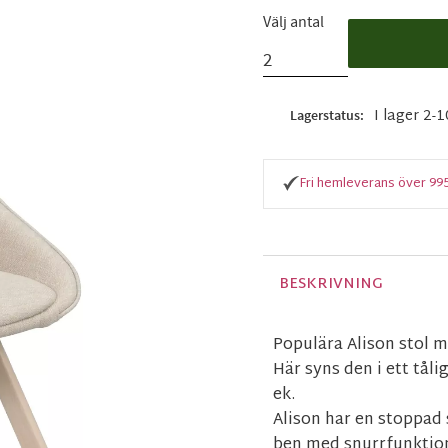
Välj antal
I lager 2-
Lagerstatus
Fri hemleverans över 99
BESKRIVNING
Populära Alison stol 
Här syns den i ett tål
ek.
Alison har en stoppad 
ben med snurrfunktion