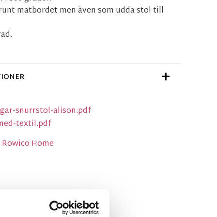
 runt matbordet men även som udda stol till
rad.
TIONER
gar-snurrstol-alison.pdf
med-textil.pdf
ån Rowico Home