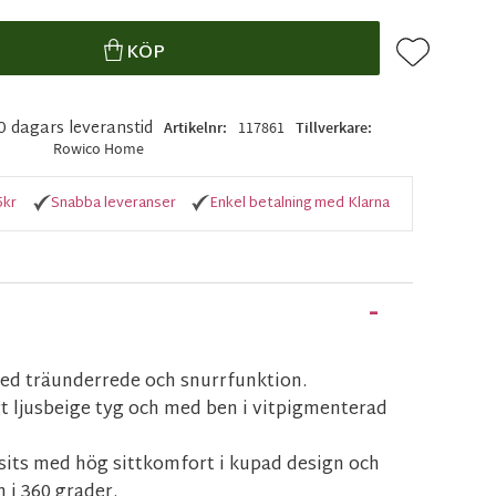
Lägg till i f
KÖP
10 dagars leveranstid
Artikelnr
117861
Tillverkare
Rowico Home
5kr
Snabba leveranser
Enkel betalning med Klarna
med träunderrede och snurrfunktion.
igt ljusbeige tyg och med ben i vitpigmenterad
sits med hög sittkomfort i kupad design och
 i 360 grader.