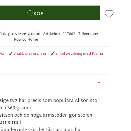
Lägg till i f
KÖP
10 dagars leveranstid
Artikelnr
117882
Tillverkare
Rowico Home
5kr
Snabba leveranser
Enkel betalning med Klarna
beige tyg har precis som populära Alison stol
e i 360 grader.
itsen och de höga armstöden gör stolen
t sitta i.
räunderrede gör det lätt att matcha