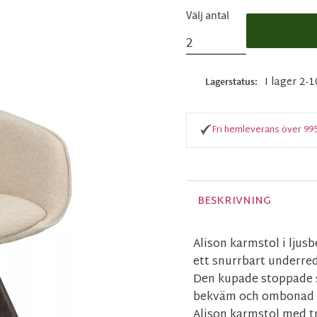
Välj antal
I lager 2-
Lagerstatus
Fri hemleverans över 99
BESKRIVNING
Alison karmstol i ljus
ett snurrbart underred
Den kupade stoppade s
bekväm och ombonad at
Alison karmstol med t