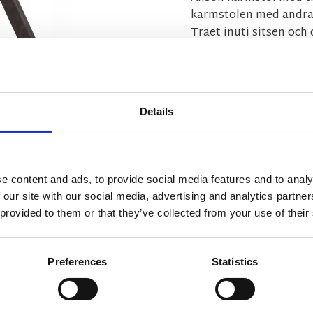
karmstolen med andra
Träet inuti sitsen och
FSC®-certifierat trä.
Säljs endast i 2-pack.
MÅTT OCH SPECIFIKA
Details
monteringsanvisnin
skotselrad-mobler-
e content and ads, to provide social media features and to analy
 our site with our social media, advertising and analytics partn
Visa alla produkter fr
 provided to them or that they’ve collected from your use of their
Preferences
Statistics