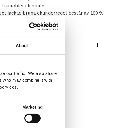
 trämöbler i hemmet.
 det lackad bruna ekunderredet består av 100 %
TIONER
About
gar-alison-stol.pdf
med-textil.pdf
se our traffic. We also share
ers who may combine it with
ån Rowico Home
 services.
Marketing