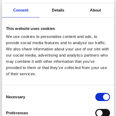
Consent
Details
About
This website uses cookies
We use cookies to personalise content and ads, to
provide social media features and to analyse our traffic.
We also share information about your use of our site with
our social media, advertising and analytics partners who
may combine it with other information that you’ve
provided to them or that they’ve collected from your use
of their services.
Välj antal
Lägg ti
KÖP
Consent
Necessary
Selection
I lager 2-10 dagars leveranstid
Lagerstatus
Artikelnr
Preferences
118084
Tillverkare
Rowico Home