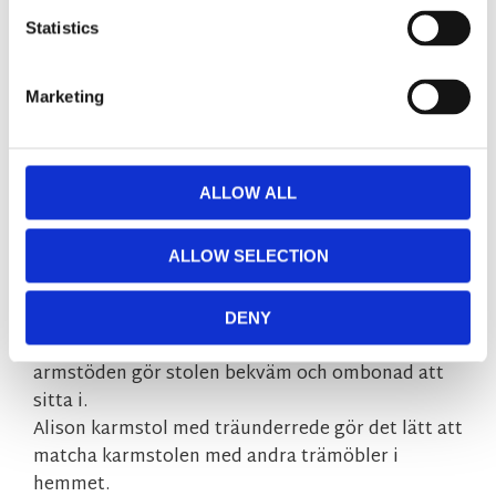
Statistics
Fri hemleverans över 995kr
Snabba leveranser
Enkel betalning med Klarna
Marketing
BESKRIVNING
ALLOW ALL
ALLOW SELECTION
Alison karmstol i mörkgrått microfibertyg har
precis som populära Alison stol ett snurrbart
underrede i 360 grader.
DENY
Den kupade stoppade sitsen och de höga
armstöden gör stolen bekväm och ombonad att
sitta i.
Alison karmstol med träunderrede gör det lätt att
matcha karmstolen med andra trämöbler i
hemmet.