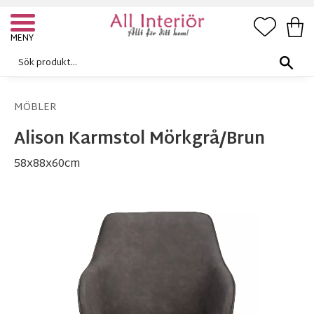
FAVORI
KUN
Meny
MÖBLER
Alison Karmstol Mörkgrå/Brun
58x88x60cm