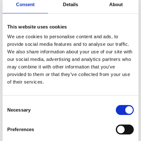
Consent
Details
About
This website uses cookies
We use cookies to personalise content and ads, to
provide social media features and to analyse our traffic.
We also share information about your use of our site with
our social media, advertising and analytics partners who
may combine it with other information that you’ve
provided to them or that they’ve collected from your use
of their services.
Consent
Välj antal
Necessary
Lägg ti
KÖP
Selection
Preferences
I lager 2-10 dagars leveranstid
Lagerstatus
Artikelnr
118092
Tillverkare
Rowico Home