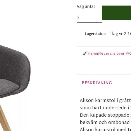
Välj antal
I lager 2-
Lagerstatus
Fri hemleverans över 99
BESKRIVNING
Alison karmstol i grått
snurrbart underrede i 
Den kupade stoppade s
bekväm och ombonad at
Alison karmstol med t