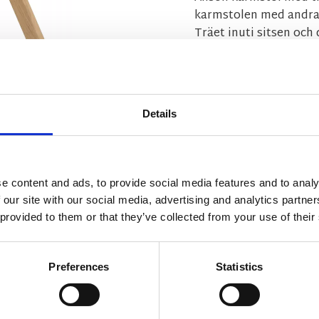
karmstolen med andra
Träet inuti sitsen och
FSC®-certifierat trä.
Säljs endast i 2-pack.
MÅTT OCH SPECIFIKA
Details
monteringsanvisnin
skotselrad-mobler-
e content and ads, to provide social media features and to analy
 our site with our social media, advertising and analytics partn
Visa alla produkter fr
 provided to them or that they’ve collected from your use of their
Preferences
Statistics