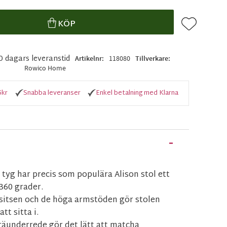
Lägg till i f
KÖP
10 dagars leveranstid
Artikelnr
118080
Tillverkare
Rowico Home
5kr
Snabba leveranser
Enkel betalning med Klarna
 tyg har precis som populära Alison stol ett
360 grader.
itsen och de höga armstöden gör stolen
t sitta i.
räunderrede gör det lätt att matcha