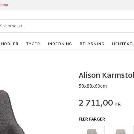
larna
MÖBLER
TYGER
INREDNING
BELYSNING
HEMTEXTI
Alison Karmsto
58x88x60cm
2 711,00
KR
FLER FÄRGER