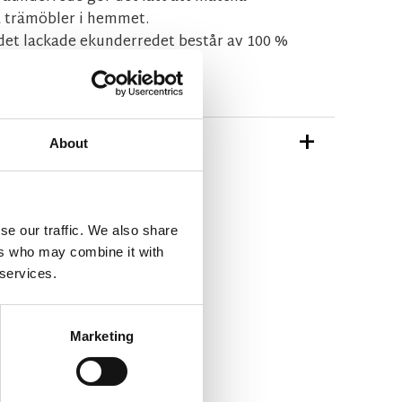
 trämöbler i hemmet.
 det lackade ekunderredet består av 100 %
TIONER
About
gar-alison-stol.pdf
med-textil.pdf
se our traffic. We also share
ers who may combine it with
ån Rowico Home
 services.
Marketing