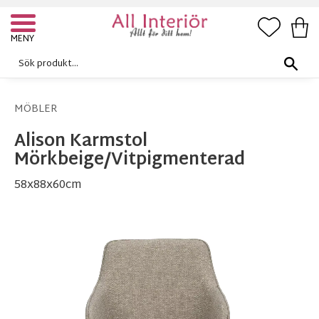
FAVORI
KUN
Meny
MÖBLER
Alison Karmstol
Mörkbeige/Vitpigmenterad
58x88x60cm