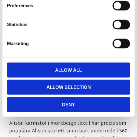
Preferences
Välj antal
Lägg ti
KÖP
Statistics
I lager 2-10 dagars leveranstid
Marketing
Lagerstatus
Artikelnr
117885
Tillverkare
Rowico Home
Fri hemleverans över 995kr
Snabba leveranser
ALLOW ALL
Enkel betalning med Klarna
ALLOW SELECTION
BESKRIVNING
DENY
Alison karmstol i mörkbeige textil har precis som
populära Alison stol ett snurrbart underrede i 360