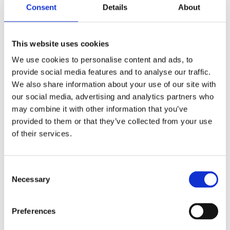
Consent
Details
About
This website uses cookies
We use cookies to personalise content and ads, to
provide social media features and to analyse our traffic.
We also share information about your use of our site with
our social media, advertising and analytics partners who
may combine it with other information that you’ve
provided to them or that they’ve collected from your use
of their services.
Consent
Välj antal
Necessary
Lägg ti
KÖP
Selection
Preferences
I lager 2-10 dagars leveranstid
Lagerstatus
Artikelnr
118090
Tillverkare
Rowico Home