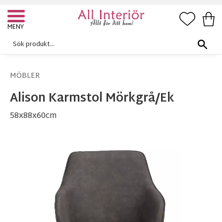
FAVORI
KUN
Meny
MÖBLER
Alison Karmstol Mörkgrå/Ek
58x88x60cm