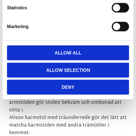
Statistics
Fri hemleverans över 995kr
Snabba leveranser
Enkel betalning med Klarna
Marketing
BESKRIVNING
ALLOW ALL
ALLOW SELECTION
Alison karmstol i mörkgrått microfibertyg har
precis som populära Alison stol ett snurrbart
underrede i 360 grader.
DENY
Den kupade stoppade sitsen och de höga
armstöden gör stolen bekväm och ombonad att
sitta i.
Alison karmstol med träunderrede gör det lätt att
matcha karmstolen med andra trämöbler i
hemmet.